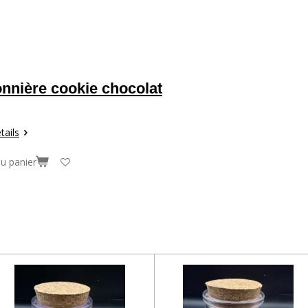
nnière cookie chocolat
tails
au panier