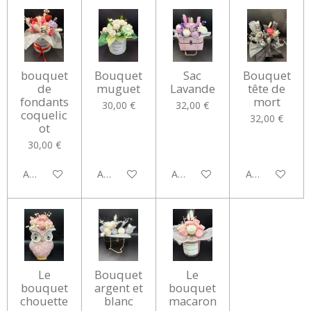
bouquet
Bouquet
Sac
Bouquet
de
muguet
Lavande
tête de
fondants
mort
30,00 €
32,00 €
coquelic
32,00 €
ot
30,00 €
Ajouter au panier
Ajouter au panier
Ajouter au panier
Ajouter au pan
Le
Bouquet
Le
bouquet
argent et
bouquet
chouette
blanc
macaron