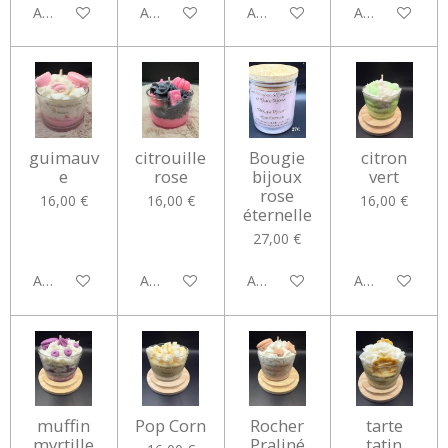
Ajouter au panier
Ajouter au panier
Ajouter au panier
Ajouter au pan
guimauv
citrouille
Bougie
citron
e
rose
bijoux
vert
rose
16,00 €
16,00 €
16,00 €
éternelle
27,00 €
Ajouter au panier
Ajouter au panier
Ajouter au panier
Ajouter au pan
muffin
Pop Corn
Rocher
tarte
myrtille
Praliné
tatin