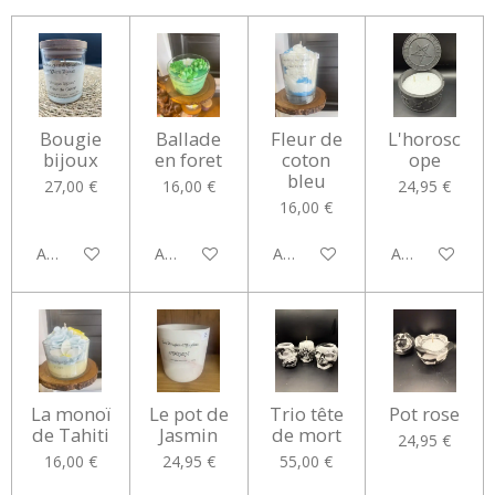
e
e
e
e
r
r
r
r
Bougie
Ballade
Fleur de
L'horosc
bijoux
en foret
coton
ope
bleu
27,00 €
16,00 €
24,95 €
16,00 €
Ajouter au panier
Ajouter au panier
Ajouter au panier
Ajouter au pan
La monoï
Le pot de
Trio tête
Pot rose
de Tahiti
Jasmin
de mort
24,95 €
16,00 €
24,95 €
55,00 €