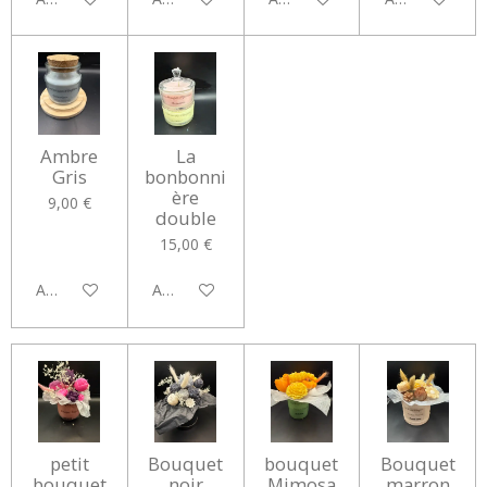
Ambre
La
Gris
bonbonni
ère
9,00 €
double
15,00 €
Ajouter au panier
Ajouter au panier
petit
Bouquet
bouquet
Bouquet
bouquet
noir
Mimosa
marron