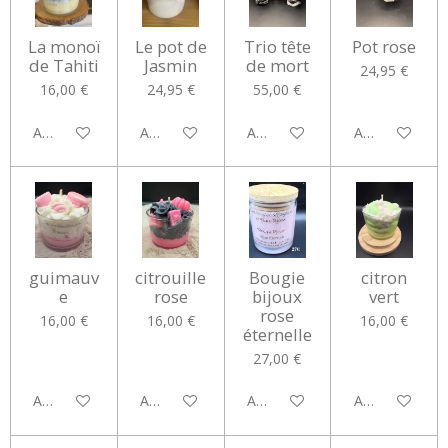
La monoï
Le pot de
Trio tête
Pot rose
de Tahiti
Jasmin
de mort
24,95 €
16,00 €
24,95 €
55,00 €
Ajouter au panier
Ajouter au panier
Ajouter au panier
Ajouter au pan
guimauv
citrouille
Bougie
citron
e
rose
bijoux
vert
rose
16,00 €
16,00 €
16,00 €
éternelle
27,00 €
Ajouter au panier
Ajouter au panier
Ajouter au panier
Ajouter au pan