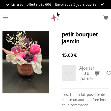
Livraison offerte dès 60€ | Envoi sous 5 jours ouvrés
Passer
au
contenu
principal
petit bouquet
jasmin
15,00 €
Ajouter
au
panier
il est tout à fait possible de
choisir un autre parfum lors
de la commande