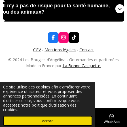
Il n'y a pas de risque pour la santé humaine,
ou des animaux?
F
I
T
a
n
i
c
s
k
CGV
-
Mentions légales
-
Contact
e
t
T
b
a
o
© 2024 Les Bougies d'Angélina - Gourmandes et parfumées
o
g
k
Made in France par
La Bonne Casquette.
o
r
k
a
m
Ce site utilise des cookies afin d’améliorer votre
expérience utilisateur et vous proposer des
annonces personnalisées. En continuant
d'utiliser ce site, vous confirmez que vous
acceptez notre politique d’utilisation des
cookies.
Accord
E-mail
Téléphone
TikTok
WhatsApp