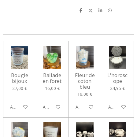
P
P
P
P
a
a
a
a
r
r
r
r
t
t
t
t
a
a
a
a
g
g
g
g
e
e
e
e
r
r
r
r
Bougie
Ballade
Fleur de
L'horosc
bijoux
en foret
coton
ope
bleu
27,00 €
16,00 €
24,95 €
16,00 €
Ajouter au panier
Ajouter au panier
Ajouter au panier
Ajouter au pan