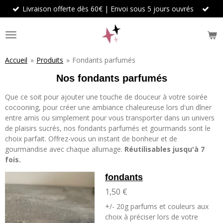
Livraison offerte dès 60€ | Envoi sous 5 jours ouvrés
Passer
au
contenu
principal
Accueil
»
Produits
»
Fondants parfumés
Nos fondants parfumés
Que ce soit pour ajouter une touche de douceur à votre soirée
cocooning, pour créer une ambiance chaleureuse lors d'un dîner
entre amis ou simplement pour vous transporter dans un univers
de plaisirs sucrés, nos fondants parfumés et gourmands sont le
choix parfait. Offrez-vous un instant de bonheur et de
gourmandise avec chaque allumage.
Réutilisables jusqu'à 7
fois.
fondants
1,50 €
+/- 20g parfums et couleurs aux
choix à préciser lors de votre