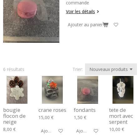
commande
Voir les détails
Ajouter au panier
6 résultats
Trier:
bougie
crane roses
fondants
tete de
flocon de
mort avec
15,00 €
1,50 €
neige
serpent
8,00 €
10,00 €
Ajouter au panier
Ajouter au panier