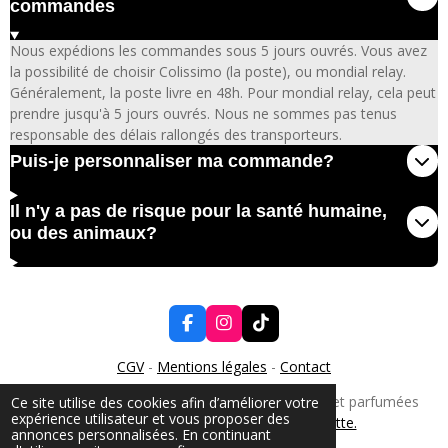
commandes
Nous expédions les commandes sous 5 jours ouvrés. Vous avez
la possibilité de choisir Colissimo (la poste), ou mondial relay.
Généralement, la poste livre en 48h. Pour mondial relay, cela peut
prendre jusqu'à 5 jours ouvrés. Nous ne sommes pas tenus
responsable des délais rallongés des transporteurs.
Puis-je personnaliser ma commande?
Il n'y a pas de risque pour la santé humaine,
ou des animaux?
F
I
T
a
n
i
c
s
k
CGV
-
Mentions légales
-
Contact
e
t
T
b
a
o
© 2024 Les Bougies d'Angélina - Gourmandes et parfumées
Ce site utilise des cookies afin d’améliorer votre
o
g
k
expérience utilisateur et vous proposer des
Made in France par
La Bonne Casquette.
o
r
annonces personnalisées. En continuant
k
a