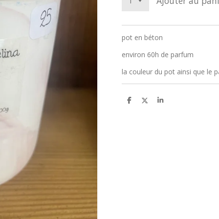
Ajouter au pani
pot en béton
environ 60h de parfum
la couleur du pot ainsi que le
P
P
P
a
a
a
r
r
r
t
t
t
a
a
a
g
g
g
e
e
e
r
r
r