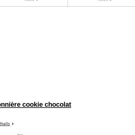
nnière cookie chocolat
étails