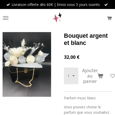
Livraison offerte dès 60€ | Envoi sous 5 jours ouvrés
Passer
au
contenu
principal
Bouquet argent
et blanc
32,00 €
Ajouter
au
panier
Parfum musc blanc
Vous pouvez choisir le
parfum que vous souhaitez