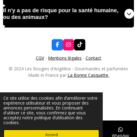
Il n'y a pas de risque pour la santé humaine,
ou des animaux?
F
I
T
a
n
i
c
s
k
CGV
-
Mentions légales
-
Contact
e
t
T
b
a
o
© 2024 Les Bougies d'Angélina - Gourmandes et parfumées
o
g
k
Made in France par
La Bonne Casquette.
o
r
k
a
m
Ce site utilise des cookies afin d’améliorer votre
expérience utilisateur et vous proposer des
annonces personnalisées. En continuant
d'utiliser ce site, vous confirmez que vous
acceptez notre politique d’utilisation des
cookies.
Accord
E-mail
Téléphone
TikTok
WhatsApp