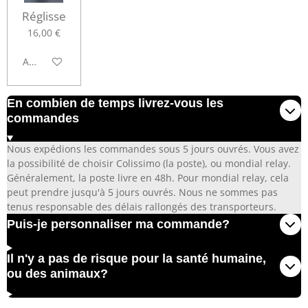
Réglisse
16,00 €
Ajouter au panier
En combien de temps livrez-vous les
commandes
Nous expédions les commandes sous 5 jours ouvrés. Vous avez
la possibilité de choisir Colissimo (la poste), ou mondial relay.
Généralement, la poste livre en 48h. Pour mondial relay, cela
peut prendre jusqu'à 5 jours ouvrés. Nous ne sommes pas
tenus responsable des délais rallongés des transporteurs.
Puis-je personnaliser ma commande?
Il n'y a pas de risque pour la santé humaine,
ou des animaux?