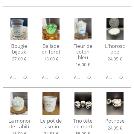
Bougie
Ballade
Fleur de
L'horosc
bijoux
en foret
coton
ope
bleu
27,00 €
16,00 €
24,95 €
16,00 €
Ajouter au panier
Ajouter au panier
Ajouter au panier
Ajouter au pa
La monoï
Le pot de
Trio tête
Pot rose
de Tahiti
Jasmin
de mort
24,95 €
16,00 €
24,95 €
55,00 €