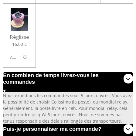
Réglisse
16,00 €
Ajouter au panier
En combien de temps livrez-vous les
commandes
Nous expédions les commandes sous 5 jours ouvrés. Vous avez
la possibilité de choisir Colissimo (la poste), ou mondial relay.
Généralement, la poste livre en 48h. Pour mondial relay, cela
peut prendre jusqu'à 5 jours ouvrés. Nous ne sommes pas
tenus responsable des délais rallongés des transporteurs.
Puis-je personnaliser ma commande?