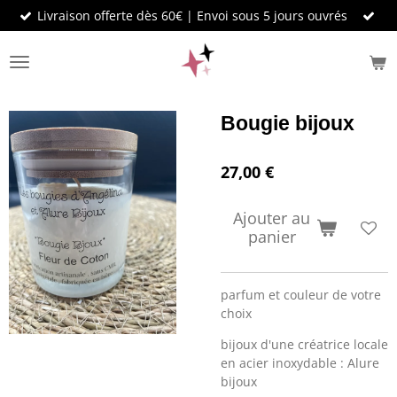
Livraison offerte dès 60€ | Envoi sous 5 jours ouvrés
Passer
au
contenu
principal
Bougie bijoux
27,00 €
Ajouter au
panier
parfum et couleur de votre
choix
bijoux d'une créatrice locale
en acier inoxydable : Alure
bijoux