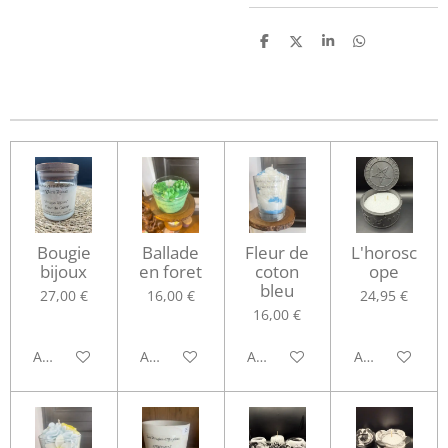
P
P
P
P
a
a
a
a
r
r
r
r
t
t
t
t
a
a
a
a
g
g
g
g
e
e
e
e
r
r
r
r
Bougie
Ballade
Fleur de
L'horosc
bijoux
en foret
coton
ope
bleu
27,00 €
16,00 €
24,95 €
16,00 €
Ajouter au panier
Ajouter au panier
Ajouter au panier
Ajouter au pa