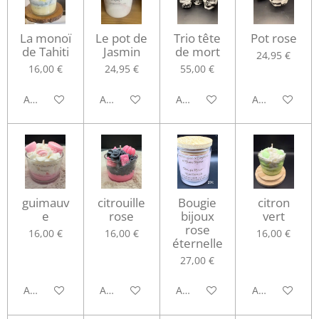
La monoï
Le pot de
Trio tête
Pot rose
de Tahiti
Jasmin
de mort
24,95 €
16,00 €
24,95 €
55,00 €
Ajouter au panier
Ajouter au panier
Ajouter au panier
Ajouter au pa
guimauv
citrouille
Bougie
citron
e
rose
bijoux
vert
rose
16,00 €
16,00 €
16,00 €
éternelle
27,00 €
Ajouter au panier
Ajouter au panier
Ajouter au panier
Ajouter au pa