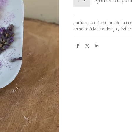
Ajouter au pani
parfum aux choix lors de la c
armoire à la cire de sja , évit
P
P
P
a
a
a
r
r
r
t
t
t
a
a
a
g
g
g
e
e
e
r
r
r