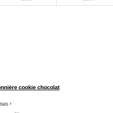
nnière cookie chocolat
étails