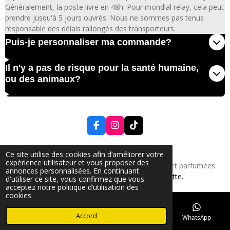
Généralement, la poste livre en 48h. Pour mondial relay, cela peut
prendre jusqu'à 5 jours ouvrés. Nous ne sommes pas tenus
responsable des délais rallongés des transporteurs.
Puis-je personnaliser ma commande?
Il n'y a pas de risque pour la santé humaine,
ou des animaux?
F
I
T
a
n
i
c
s
k
CGV
-
Mentions légales
-
Contact
e
t
T
Ce site utilise des cookies afin d’améliorer votre
b
a
o
expérience utilisateur et vous proposer des
© 2024 Les Bougies d'Angélina - Gourmandes et parfumées
o
g
k
annonces personnalisées. En continuant
Made in France par
La Bonne Casquette.
o
r
d'utiliser ce site, vous confirmez que vous
k
a
acceptez notre politique d’utilisation des
m
cookies.
Accord
E-mail
Téléphone
TikTok
WhatsApp