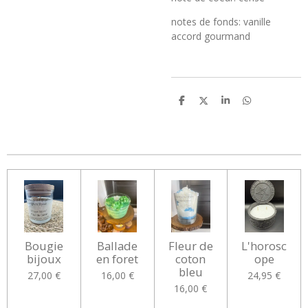
notes de fonds: vanille
accord gourmand
P
P
P
P
a
a
a
a
r
r
r
r
t
t
t
t
a
a
a
a
g
g
g
g
e
e
e
e
r
r
r
r
Bougie
Ballade
Fleur de
L'horosc
bijoux
en foret
coton
ope
bleu
27,00 €
16,00 €
24,95 €
16,00 €