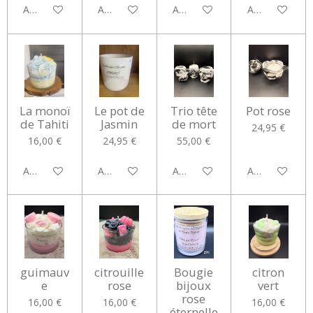
Ajouter au panier
Ajouter au panier
Ajouter au panier
Ajouter au pan
La monoï
Le pot de
Trio tête
Pot rose
de Tahiti
Jasmin
de mort
24,95 €
16,00 €
24,95 €
55,00 €
Ajouter au panier
Ajouter au panier
Ajouter au panier
Ajouter au pan
guimauv
citrouille
Bougie
citron
e
rose
bijoux
vert
rose
16,00 €
16,00 €
16,00 €
éternelle