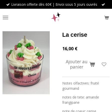
Livraison offerte dès 60€ | Envoi sous 5 jours ouvrés
Passer
au
contenu
principal
La cerise
16,00 €
Ajouter au
panier
Notes olfactives: fruité
gourmand
notes de tete: amande
frangipane
note de coeur: cerise