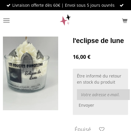
Livraison offerte dès 60€ | Envoi sous 5 jours ouvrés
Passer
au
contenu
principal
l'eclipse de lune
16,00 €
Être informé du retour
en stock du produit
Envoyer
Épuisé