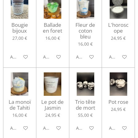
Bougie
Ballade
Fleur de
L'horosc
bijoux
en foret
coton
ope
bleu
27,00 €
16,00 €
24,95 €
16,00 €
Ajouter au panier
Ajouter au panier
Ajouter au panier
Ajouter au pa
La monoï
Le pot de
Trio tête
Pot rose
de Tahiti
Jasmin
de mort
24,95 €
16,00 €
24,95 €
55,00 €
Ajouter au panier
Ajouter au panier
Ajouter au panier
Ajouter au pa