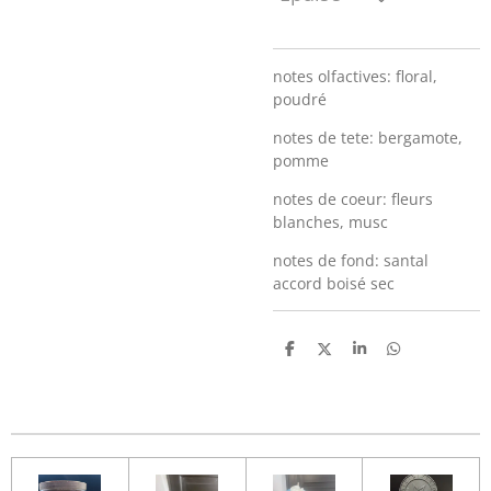
notes olfactives: floral,
poudré
notes de tete: bergamote,
pomme
notes de coeur: fleurs
blanches, musc
notes de fond: santal
accord boisé sec
P
P
P
P
a
a
a
a
r
r
r
r
t
t
t
t
a
a
a
a
g
g
g
g
e
e
e
e
r
r
r
r