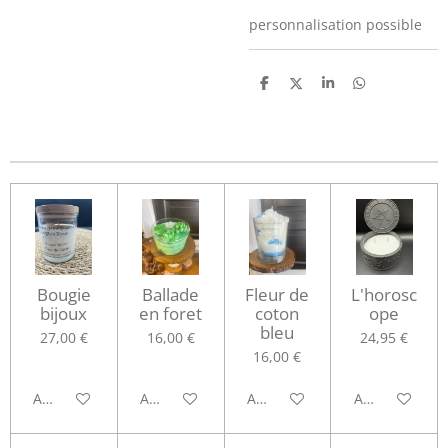
personnalisation possible
P
P
P
P
a
a
a
a
r
r
r
r
t
t
t
t
a
a
a
a
g
g
g
g
e
e
e
e
r
r
r
r
Bougie
Ballade
Fleur de
L'horosc
bijoux
en foret
coton
ope
bleu
27,00 €
16,00 €
24,95 €
16,00 €
Ajouter au panier
Ajouter au panier
Ajouter au panier
Ajouter au pa