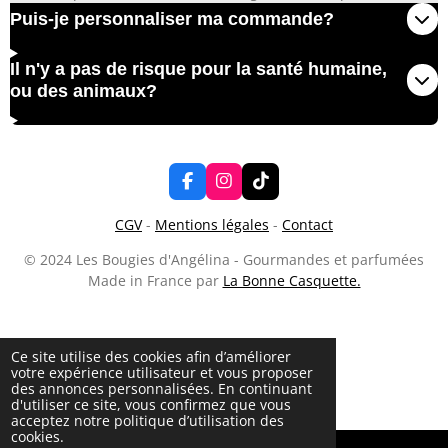
Puis-je personnaliser ma commande?
Il n'y a pas de risque pour la santé humaine,
ou des animaux?
F
I
T
a
n
i
c
s
k
CGV
-
Mentions légales
-
Contact
e
t
T
b
a
o
© 2024 Les Bougies d'Angélina - Gourmandes et parfumées
o
g
k
Made in France par
La Bonne Casquette.
o
r
k
a
m
Ce site utilise des cookies afin d’améliorer
votre expérience utilisateur et vous proposer
des annonces personnalisées. En continuant
d'utiliser ce site, vous confirmez que vous
acceptez notre politique d’utilisation des
cookies.