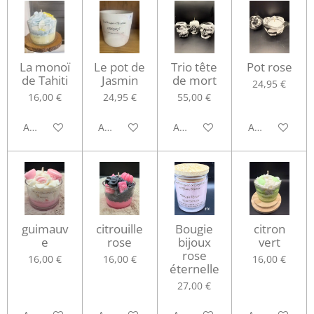
La monoï
Le pot de
Trio tête
Pot rose
de Tahiti
Jasmin
de mort
24,95 €
16,00 €
24,95 €
55,00 €
Ajouter au panier
Ajouter au panier
Ajouter au panier
Ajouter au pa
guimauv
citrouille
Bougie
citron
e
rose
bijoux
vert
rose
16,00 €
16,00 €
16,00 €
éternelle
27,00 €