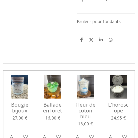
Brûleur pour fondants
P
P
P
P
a
a
a
a
r
r
r
r
t
t
t
t
a
a
a
a
g
g
g
g
e
e
e
e
r
r
r
r
Bougie
Ballade
Fleur de
L'horosc
bijoux
en foret
coton
ope
bleu
27,00 €
16,00 €
24,95 €
16,00 €
Ajouter au panier
Ajouter au panier
Ajouter au panier
Ajouter au pan