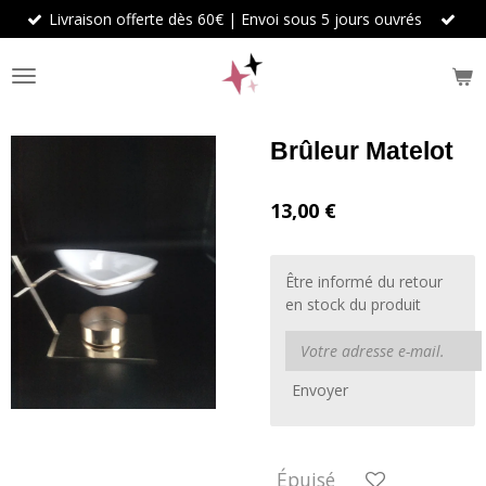
Livraison offerte dès 60€ | Envoi sous 5 jours ouvrés
Passer
au
contenu
principal
Brûleur Matelot
13,00 €
Être informé du retour
en stock du produit
Envoyer
Épuisé