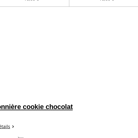
nnière cookie chocolat
étails