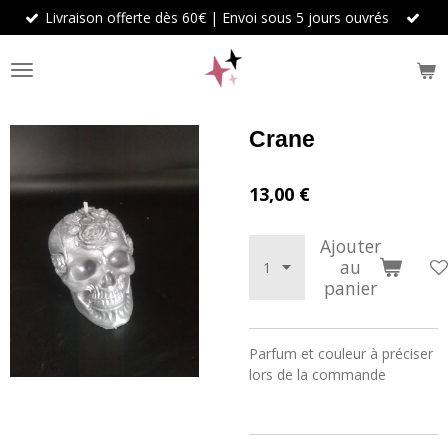
Livraison offerte dès 60€ | Envoi sous 5 jours ouvrés
Passer
au
contenu
principal
Crane
13,00 €
Ajouter
au
panier
Parfum et couleur à préciser
lors de la commande