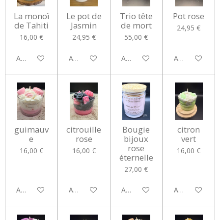
La monoï
Le pot de
Trio tête
Pot rose
de Tahiti
Jasmin
de mort
24,95 €
16,00 €
24,95 €
55,00 €
Ajouter au panier
Ajouter au panier
Ajouter au panier
Ajouter au pan
guimauv
citrouille
Bougie
citron
e
rose
bijoux
vert
rose
16,00 €
16,00 €
16,00 €
éternelle
27,00 €
Ajouter au panier
Ajouter au panier
Ajouter au panier
Ajouter au pan