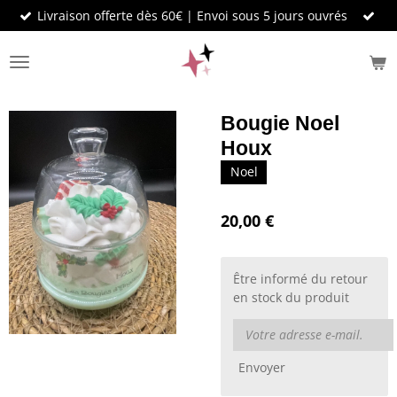
Livraison offerte dès 60€ | Envoi sous 5 jours ouvrés
Passer
au
contenu
principal
Bougie Noel
Houx
Noel
20,00 €
Être informé du retour
en stock du produit
Envoyer