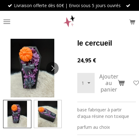
Livraison offerte dès 60€ | Envoi sous 5 jours ouvrés
Passer
au
contenu
principal
le cercueil
24,95 €
Ajouter
au
panier
base fabriquer à partir
d'aqua résine non toxique
parfum au choix