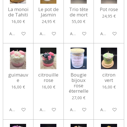
La monoï
Le pot de
Trio tête
Pot rose
de Tahiti
Jasmin
de mort
24,95 €
16,00 €
24,95 €
55,00 €
Ajouter au panier
Ajouter au panier
Ajouter au panier
Ajouter au pan
guimauv
citrouille
Bougie
citron
e
rose
bijoux
vert
rose
16,00 €
16,00 €
16,00 €
éternelle
27,00 €
Ajouter au panier
Ajouter au panier
Ajouter au panier
Ajouter au pan