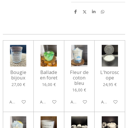
P
P
P
P
a
a
a
a
r
r
r
r
t
t
t
t
a
a
a
a
g
g
g
g
e
e
e
e
r
r
r
r
Bougie
Ballade
Fleur de
L'horosc
bijoux
en foret
coton
ope
bleu
27,00 €
16,00 €
24,95 €
16,00 €
Ajouter au panier
Ajouter au panier
Ajouter au panier
Ajouter au pan