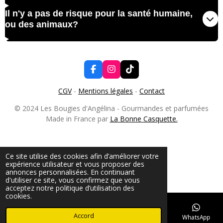
Il n'y a pas de risque pour la santé humaine,
ou des animaux?
F
I
T
a
n
i
c
s
k
CGV
-
Mentions légales
-
Contact
e
t
T
b
a
o
© 2024 Les Bougies d'Angélina - Gourmandes et parfumées
o
g
k
Made in France par
La Bonne Casquette.
o
r
k
a
m
Ce site utilise des cookies afin d’améliorer votre
expérience utilisateur et vous proposer des
annonces personnalisées. En continuant
d'utiliser ce site, vous confirmez que vous
acceptez notre politique d’utilisation des
cookies.
Accord
E-mail
Téléphone
TikTok
WhatsApp