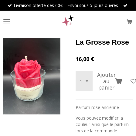
Livraison offerte dès 60€ | Envoi sous 5 jours ouvrés
Passer
au
contenu
principal
La Grosse Rose
16,00 €
Ajouter
au
panier
Parfum rose ancienne
Vous pouvez modifier la
couleur ainsi que le parfum
lors de la commande